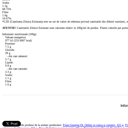
Sodiu
1.1g
68.75%
Fibre
1.6g
10.67%
*CZE (Cantitatea Zilnica Estimata) este un set de valori de referinta privind cantitatile din diferiti nutrienti, r
ATENTIE!
Cantitatile Zilnice Estimate sunt calculate relativ la 100g/ml de produs. Pentru valorile per port
Informatii nutritionale (100g):
Valoare energetica:
977 kJ (233.6007 kcal)
Proteine:
7.5 g
Glucide:
28 g
- din care zaharuri:
3.7 g
Lipide:
9.8 g
- din care saturate:
3.3 g
Sodiu:
1.1 g
Fibre:
1.6 g
Info
Vezi si urmatoarele produse de la acelasi producator:
Pizza Guseppe Dr. Oetker cu sunca si ciuperci, 425 g
,
Pi