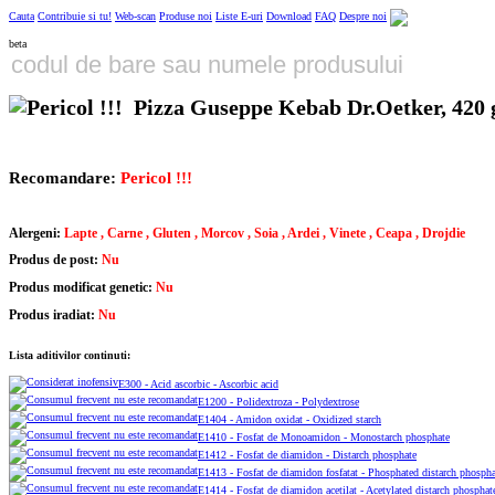
Cauta
Contribuie si tu!
Web-scan
Produse noi
Liste E-uri
Download
FAQ
Despre noi
beta
Pizza Guseppe Kebab Dr.Oetker, 420 
Recomandare:
Pericol !!!
Alergeni:
Lapte , Carne , Gluten , Morcov , Soia , Ardei , Vinete , Ceapa , Drojdie
Produs de post:
Nu
Produs modificat genetic:
Nu
Produs iradiat:
Nu
Lista aditivilor continuti:
E300 - Acid ascorbic - Ascorbic acid
E1200 - Polidextroza - Polydextrose
E1404 - Amidon oxidat - Oxidized starch
E1410 - Fosfat de Monoamidon - Monostarch phosphate
E1412 - Fosfat de diamidon - Distarch phosphate
E1413 - Fosfat de diamidon fosfatat - Phosphated distarch phospha
E1414 - Fosfat de diamidon acetilat - Acetylated distarch phosphat