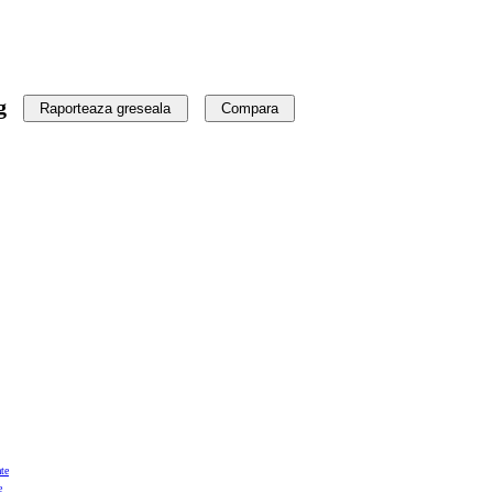
g
Raporteaza greseala
Compara
te
e