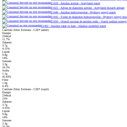
E1420 - Amidon acetilat - Acetylated starch
E1422 - Adipat de diamidon acetilat - Acetylated distarch adipate
E1440 - Amidon hidroxipropilat - Hydroxy propyl starch
E1442 - Fosfat de diamidon hidroxipropilat - Hydroxy propyl dist
E1450 - Octenil succinat de amidon sodic - Starch sodium octenyl 
E1402 - Amidon tratat cu baze - Alkaline modified starch
Cantitate Zilnic Estimata - CZE* (adult):
Energie
234kcal
11.7%
Zaharuri
3.7g
4.11%
Lipide
9.8g
14%
Saturate
3.3g
16.5%
Sodiu
1.1g
45.83%
Fibre
1.6g
6.4%
Cantitate Zilnic Estimata - CZE* (copil):
Energie
234kcal
13%
Zaharuri
3.7g
4.35%
Lipide
9.8g
14%
Saturate
3.3g
16.5%