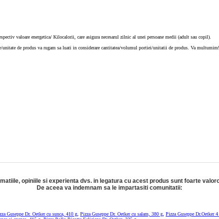
espectiv valoare energetica/ Kilocalorii, care asigura necesarul zilnic al unei persoane medii (adult sau copil).
ie/unitate de produs va rugam sa luati in considerare cantitatea/volumul portiei/unitatii de produs. Va multumim
rmatiile, opiniile si experienta dvs. in legatura cu acest produs sunt foarte valor
De aceea va indemnam sa le impartasiti comunitatii:
zza Guseppe Dr. Oetker cu sunca, 410 g
,
Pizza Guseppe Dr. Oetker cu salam, 380 g
,
Pizza Guseppe Dr.Oetker 4 