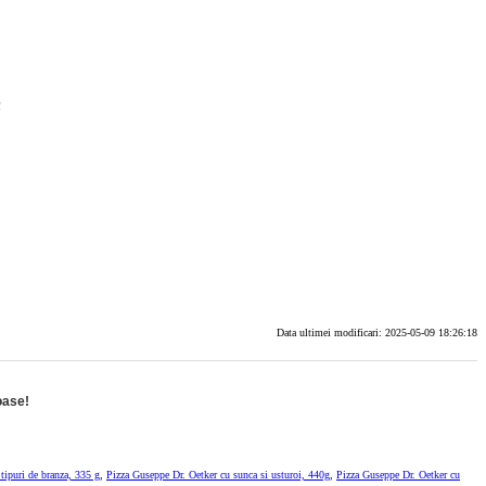
!
Data ultimei modificari: 2025-05-09 18:26:18
oase!
tipuri de branza, 335 g
,
Pizza Guseppe Dr. Oetker cu sunca si usturoi, 440g
,
Pizza Guseppe Dr. Oetker cu